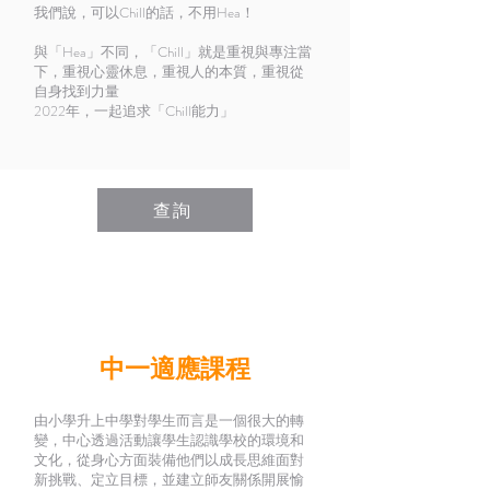
我們說，可以Chill的話，不用Hea！
與「Hea」不同，「Chill」就是重視與專注當
下，重視心靈休息，重視人的本質，重視從
自身找到力量
2022年，一起追求「Chill能力」
查詢
​中一適應課程
由小學升上中學對學生而言是一個很大的轉
變，中心透過活動讓學生認識學校的環境和
文化，從身心方面裝備他們以成長思維面對
新挑戰、定立目標，並建立師友關係開展愉