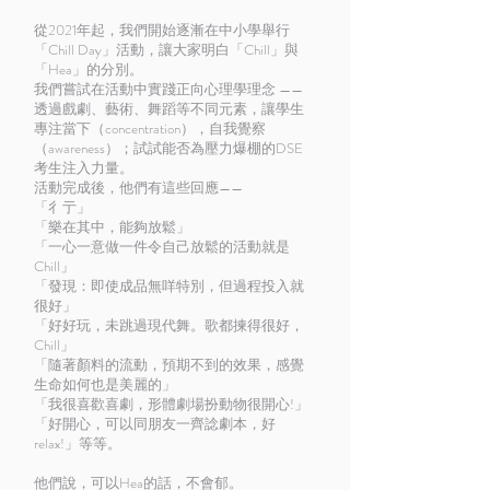
從2021年起，我們開始逐漸在中小學舉行
「Chill Day」活動，讓大家明白「Chill」與
「Hea」的分別。
我們嘗試在活動中實踐正向心理學理念 ——
透過戲劇、藝術、舞蹈等不同元素，讓學生
專注當下（concentration），自我覺察
（awareness）；試試能否為壓力爆棚的DSE
考生注入力量。
活動完成後，他們有這些回應——
「彳亍」
「樂在其中，能夠放鬆」
「一心一意做一件令自己放鬆的活動就是
Chill」
「發現：即使成品無咩特別，但過程投入就
很好」
「好好玩，未跳過現代舞。歌都揀得很好，
Chill」
「隨著顏料的流動，預期不到的效果，感覺
生命如何也是美麗的」
「我很喜歡喜劇，形體劇場扮動物很開心!」
「好開心，可以同朋友一齊諗劇本，好
relax!」等等。
他們說，可以Hea的話，不會郁。