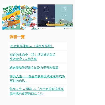
課程一覽
生命教育課程 — 《讓生命高飛》
在你的生命中「預」見更好的自己
​失敗教育 x 人物故事
透過體驗學習建立
抗逆力學
與教資源
善亮人生 —​「在生命的順流或逆流中成為
更好的自己」
善亮人生 —​ 開箱Life「在生命的順流或逆
流中成為更好的自己 2.0」