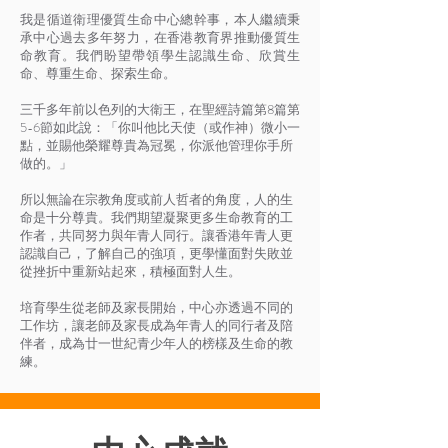
我是循道衛理優質生命中心總幹事，本人繼續秉
承中心過去多年努力，在香港教育界推動優質生
命教育。我們盼望帶領學生認識生命、欣賞生
命、尊重生命、探索生命。
三千多年前以色列的大衛王，在聖經詩篇第8篇第
5-6節如此說：「你叫他比天使（或作神）微小一
點，並賜他榮耀尊貴為冠冕，你派他管理你手所
做的。」
所以無論在宗教角度或前人哲者的角度，人的生
命是十分尊貴。我們期望凝聚更多生命教育的工
作者，共同努力與年青人同行。讓香港年青人更
認識自己，了解自己的強項，更學懂面對失敗並
從挫折中重新站起來，積極面對人生。
培育學生從老師及家長開始，中心亦透過不同的
工作坊，讓老師及家長成為年青人的同行者及陪
伴者，成為廿一世紀青少年人的榜樣及生命的教
練。