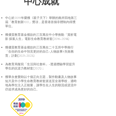
​中心成就
中心於2019年榮獲《親子天下》舉辦的兩岸四地第三
屆「教育創新100」獎項，是香港首個非體制內得獎
單位。
獲優質教育基金撥款約三百萬在中小學推動「賞析電
影 探索人生」電影生命教育教材套(2016-2018)
獲優質教育基金撥款約三百萬在二十五所中學推行
「在你的生命中預見更好的自己-人物故事X失敗教
育」計劃(2021-2023)
為教育局擬寫「生活與社會科」-透過體驗學習提升
學生的抗逆力教材套(2021)；
獲華永會贊助以十個正向主題，製作動畫及人物故事
短片及中小學生命教育教材套派送至全港學校，適時
地為學生注入正能量，讓學生在人生的順流或逆流中
仍追求成為更好的自己。