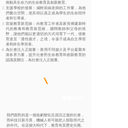
推動具生命力的生命教育及創新教育。
支援學校的發展︰減輕前線老師的工作量，為他
們騰出空間，使其得以真正成為學生的生命陪伴
者和引導者。
宣揚教育新思維︰向教育工作者及家長傳遞新時
代的教養和教育新思維，擴闊教師和父母的視
野，讓他們能以更適切的方式培育下一代，使教
育達至「適性揚才」之境，令孩子成為自主學習
者和終生學習者。
為社會注入正能量︰善用不同媒介及平台凝聚本
港各界力量，提升社會對生命教育和創新教育的
認識及關注，為社會注入正能量。
\
​願景和使命
我們面對的是一個急劇變化且資訊泛濫的社會，
而科技日新月異，機械人有可能把人類取而代之
的年代。在這個大時代下，教育有其歷史任務。