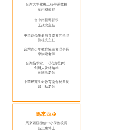
台灣大學電機工程學系教授
葉丙成教授
台中南投縣督學
王政忠主任
中華點亮生命教育協會常務理
劉桂光主任
台灣青少年教育協進會理事長
李崇建老師
台灣品學堂、《閱讀理解》
創辦人及總編輯
黃國珍老師
中華燃亮生命教育協會秘書長
彭川耘老師
​馬來西亞
馬來西亞德信中小學副校長
藍志東博士