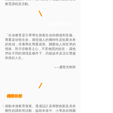
教育課程及活動。
\
​生命教育的目的
「生命教育是引導學生探索生命的價值和意義，
尊重及珍惜生命，展現個人的獨特性及拓展未來
的視域，培養學生尊重差異、關愛他人與世界的
情操，對天存敬畏之心，不受物質的奴役； 讓他
們在不同的環境及條件下，仍能追求及活出豐盛
和美好人生」
——盧龍光牧師
/
​機構目標
​機構目標
推動本港教育發展。透過設計及舉辦創新及具前
瞻性的課程和活動，協助本港中、小學及幼稚園